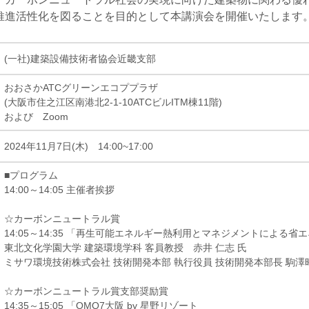
推進活性化を図ることを目的として本講演会を開催いたします
(一社)建築設備技術者協会近畿支部
おおさかATCグリーンエコププラザ
(大阪市住之江区南港北2-1-10ATCビルITM棟11階)
および Zoom
2024年11月7日(木) 14:00~17:00
■プログラム
14:00～14:05 主催者挨拶
☆カーボンニュートラル賞
14:05～14:35 「再生可能エネルギー熱利用とマネジメントによる
東北文化学園大学 建築環境学科 客員教授 赤井 仁志 氏
ミサワ環境技術株式会社 技術開発本部 執行役員 技術開発本部長 駒澤
☆カーボンニュートラル賞支部奨励賞
14:35～15:05 「OMO7大阪 by 星野リゾート