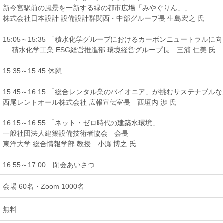
新今宮駅前の風景を一新する緑の都市広場「みやぐりん」」
株式会社日本設計 設備設計群関西・中部グループ長 生島宏之 氏
15:05～15:35 「積水化学グループにおけるカーボンニュートラルに
積水化学工業 ESG経営推進部 環境経営グループ長 三浦 仁美 氏
15:35～15:45 休憩
15:45～16:15 「総合レンタル業のパイオニア」が挑むサステナブ
西尾レントオール株式会社 広報宣伝室長 西垣内 渉 氏
16:15～16:55 「ネット・ゼロ時代の建築水環境」
一般社団法人建築設備技術者協会 会長
東洋大学 総合情報学部 教授 小瀬 博之 氏
16:55～17:00 閉会あいさつ
会場 60名・Zoom 1000名
無料