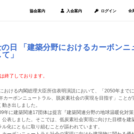
協会案内
入会案内
ログイン
会
士の日 「建築分野におけるカーボンニ
して」
は終了しております。
国会における内閣総理大臣所信表明演説において、「2050年ま
50年カーボンニュートラル、脱炭素社会の実現を目指す」こと
く動き出しました。
009年に建築関連17団体は提言『建築関連分野の地球温暖化対策
、公表しました。そこでは、低炭素社会実現に向けた目標を建
ラル化にともに取り組むことが謳われています。
、カーボンニュートラル社会の実現に向けた建築物に関わる優