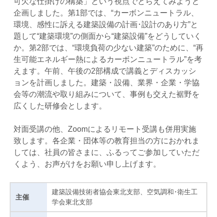
可欠な仕掛けの構築」という視点でとらえてみようと
企画しました。第1部では、“カーボンニュートラル、
環境、感性に訴える建築設備の計画･設計のあり方”と
題して“建築環境”の側面から“建築設備”をどうしていく
か。第2部では、“環境負荷の少ない建築”のために、“再
生可能エネルギー熱によるカーボンニュートラル”を考
えます。午前、午後の2部構成で講義とディスカッシ
ョンを計画しました。建築・設備、業界・企業・学協
会等の潮流や取り組みについて、事例も交えた裾野を
広くした研修会とします。
対面受講の他、Zoomによるリモート受講も併用実施
致します。各企業・団体等の教育担当の方におかれま
しては、社員の皆さまに、ふるってご参加していただ
くよう、お声がけをお願い申し上げます。
建築設備技術者協会東北支部、空気調和･衛生工
主催
学会東北支部