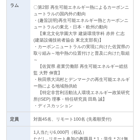
ラム
〇第2部 再生可能エネルギー熱によるカーボンニ
ュートラルの国内外の動向
・(趣旨説明)再生可能エネルギー熱とカーボンニ
ュートラルの東北・日本・欧州の動向
【東北文化学園大学 建築環境学科 赤井 仁志
(建築設備技術者協会 東北支部長)】
・カーボンニュートラルの実現に向けた佐賀県の
取り組み～地中熱の位置付けと普及に向けた取組
～
【佐賀県 産業労働部 再生可能エネルギー総括
監 大野 伸寛】
・秋田県大潟村とデンマークの再生可能エネルギ
ー熱による地域熱供給
【特定非営利活動法人環境エネルギー政策研究
所(ISEP) 理事・特任研究員 田島 誠】
・ディスカッション
対面45名、リモート100名 (先着順受付)
定員
1人当たり6,000円（税込）
ただし､リモート参加の教職員＊1・学生＊2は無