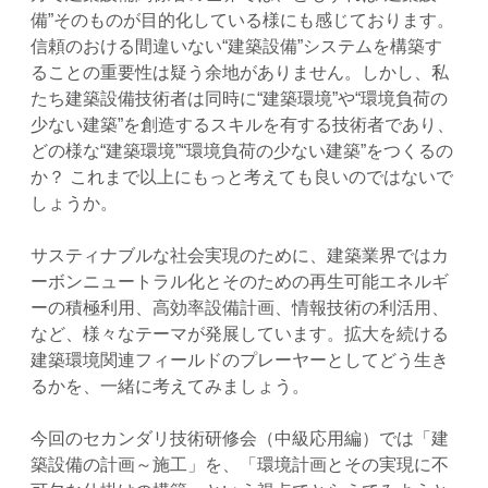
備”そのものが目的化している様にも感じております。
信頼のおける間違いない“建築設備”システムを構築す
ることの重要性は疑う余地がありません。しかし、私
たち建築設備技術者は同時に“建築環境”や“環境負荷の
少ない建築”を創造するスキルを有する技術者であり、
どの様な“建築環境”“環境負荷の少ない建築”をつくるの
か？ これまで以上にもっと考えても良いのではないで
しょうか。
サスティナブルな社会実現のために、建築業界ではカ
ーボンニュートラル化とそのための再生可能エネルギ
ーの積極利用、高効率設備計画、情報技術の利活用、
など、様々なテーマが発展しています。拡大を続ける
建築環境関連フィールドのプレーヤーとしてどう生き
るかを、一緒に考えてみましょう。
今回のセカンダリ技術研修会（中級応用編）では「建
築設備の計画～施工」を、「環境計画とその実現に不