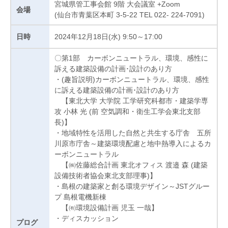
宮城県管工事会館 9階 大会議室 +Zoom
会場
(仙台市青葉区本町 3-5-22 TEL 022- 224-7091)
2024年12月18日(水) 9:50～17:00
日時
〇第1部 カーボンニュートラル、環境、感性に
訴える建築設備の計画･設計のあり方
・(趣旨説明)カーボンニュートラル、環境、感性
に訴える建築設備の計画･設計のあり方
【東北大学 大学院 工学研究科都市・建築学専
攻 小林 光 (前 空気調和・衛生工学会東北支部
長)】
・地域特性を活用した自然と共生する庁舎 五所
川原市庁舎～建築環境配慮と地中熱導入によるカ
ーボンニュートラル
【㈱佐藤総合計画 東北オフィス 渡邉 森 (建築
設備技術者協会東北支部理事)】
・島根の建築家と創る環境デザイン～JSTグルー
プ 島根電機新棟
【㈲環境設備計画 児玉 一哉】
・ディスカッション
プログ