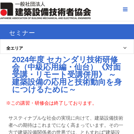
セミナー
全エリア
2024年度 セカンダリ技術研修
会（中級応用編・仙台）《対面
受講・リモート受講併用》 ～
建築設備の応用と技術動向を身
につけるために～
※この講習・研修会は終了しております。
サスティナブルな社会の実現に向けて、建築設備技術
者への期待はこれまでになく高まっています。その一
方で建築設備関係者の世界では、ともすれば“建築設