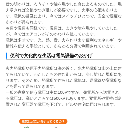
昔の明かりは、ろうそくや油を燃やした炎によるものでした。燃
え尽きれば交換やつぎ足しが必要ですし、火事の心配もありま
す。電気の普及により、今ではスイッチひとつで、安全で適度な
あかりが得られます。
冷房や暖房も同様です。暖房は、まきや炭を燃やしていました
が、今ではエアコンがそのかわりを担っています。
電気は多才です。光、熱、音、力を作り出す便利なエネルギーや
情報を伝える手段として、あらゆる分野で利用されています。
便利で文化的な生活は電気設備のおかげ
火力発電所や原子力発電所は海の近く、水力発電所は山の上に建
てられていて、わたしたちの住む街からは、少し離れた場所にあ
ります。そのため、発電所で作られた電気は、送電線や変電所な
どを通って送られてきます。
一般の家庭で使う電圧は主に100Vですが、発電所から送電され
る電圧は、高いところでは500kVもあります。変電所や電柱に設
置された変圧器で電圧を下げて、ビルや住宅に届けられます。