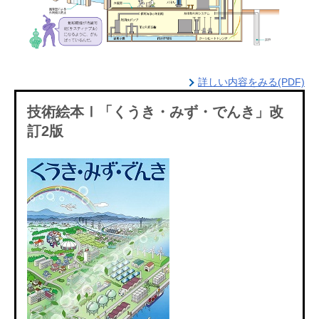
詳しい内容をみる(PDF)
技術絵本Ⅰ「くうき・みず・でんき」改
訂2版