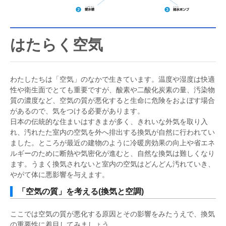
はたらく空気
わたしたちは「空気」のなかで生きています。温度や湿度は快適
性や衛生面でとても重要ですが、酸素や二酸化炭素の量、汚染物
質の濃度など、空気の質が悪化すると生命に危険をおよぼす場合
があるので、気をつける必要があります。
日本の伝統的な住まいはすきまが多く、きれいな外気を取り入
れ、汚れたた室内の空気を外へ排出する換気が自然に行われてい
ました。ところが最近の建物のように冷暖房効果の向上や省エネ
ルギーのために断熱や気密化が進むと、自然な換気は難しくなり
ます。うまく換気されないと室内の空気はどんどん汚れていき、
やがて体に悪影響を与えます。
「空気の質」を考える(換気と空調)
ここでは空気の質が悪化する原因とその影響をみたうえで、換気
の重要性に着目してみましょう。