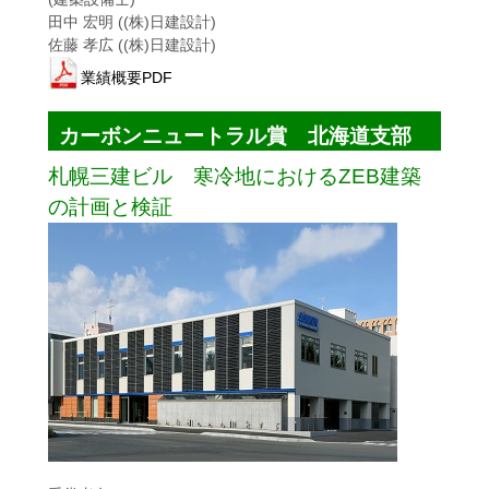
田中 宏明 ((株)日建設計)
佐藤 孝広 ((株)日建設計)
業績概要PDF
カーボンニュートラル賞 北海道支部
札幌三建ビル 寒冷地におけるZEB建築
の計画と検証