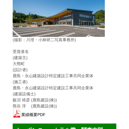
(撮影：川澄・小林研二写真事務所)
受賞者名
(建築主)
大熊町
(設計者)
鹿島・永山建築設計特定建設工事共同企業体
(施工者)
鹿島・永山建築設計特定建設工事共同企業体
(建築設備士)
飯沼 靖彦 (鹿島建設(株))
熊谷 淳 (鹿島建設(株))
業績概要PDF