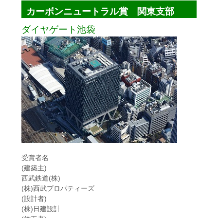
カーボンニュートラル賞 関東支部
ダイヤゲート池袋
受賞者名
(建築主)
西武鉄道(株)
(株)西武プロパティーズ
(設計者)
(株)日建設計