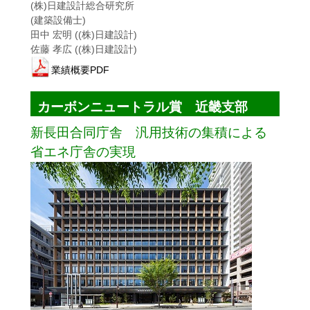
(株)日建設計総合研究所
(建築設備士)
田中 宏明 ((株)日建設計)
佐藤 孝広 ((株)日建設計)
業績概要PDF
カーボンニュートラル賞 近畿支部
新長田合同庁舎 汎用技術の集積による
省エネ庁舎の実現