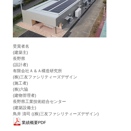
受賞者名
(建築主)
長野県
(設計者)
有限会社Ａ＆Ａ構造研究所
(株)三友ファシリティーズデザイン
(施工者)
(株)六協
(建物管理者)
長野県工業技術総合センター
(建築設備士)
鳥井 清司 ((株)三友ファシリティーズデザイン)
業績概要PDF