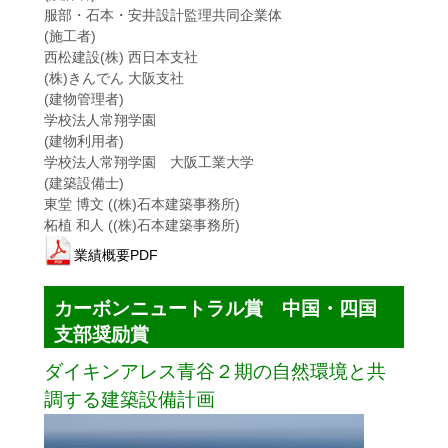
服部・石本・安井設計監理共同企業体
(施工者)
西松建設(株) 西日本支社
(株)きんでん 大阪支社
(建物管理者)
学校法人常翔学園
(建物利用者)
学校法人常翔学園 大阪工業大学
(建築設備士)
東堂 博文 ((株)石本建築事務所)
柘植 和人 ((株)石本建築事務所)
業績概要PDF
カーボンニュートラル賞 中国・四国
支部奨励賞
ダイキンアレス青谷２期の自然環境と共
調する建築設備計画