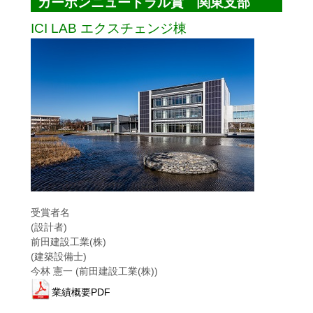
カーボンニュートラル賞 関東支部
ICI LAB エクスチェンジ棟
受賞者名
(設計者)
前田建設工業(株)
(建築設備士)
今林 憲一 (前田建設工業(株))
業績概要PDF