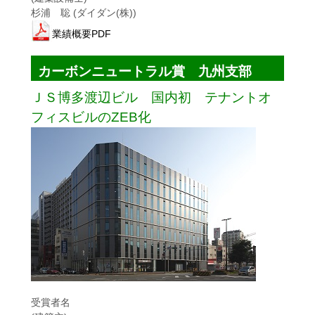
杉浦 聡 (ダイダン(株))
業績概要PDF
カーボンニュートラル賞 九州支部
ＪＳ博多渡辺ビル 国内初 テナントオ
フィスビルのZEB化
受賞者名