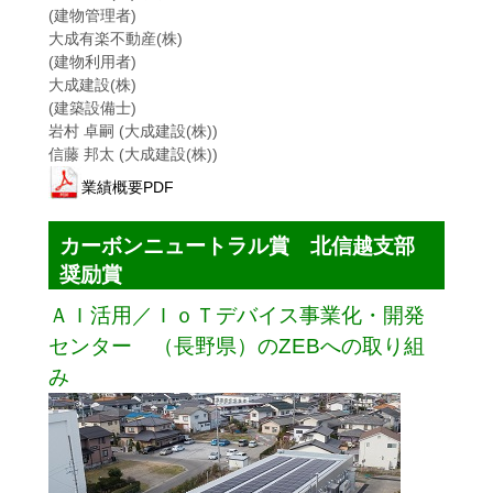
(建物管理者)
大成有楽不動産(株)
(建物利用者)
大成建設(株)
(建築設備士)
岩村 卓嗣 (大成建設(株))
信藤 邦太 (大成建設(株))
業績概要PDF
カーボンニュートラル賞 北信越支部
奨励賞
ＡＩ活用／ＩｏＴデバイス事業化・開発
センター （長野県）のZEBへの取り組
み