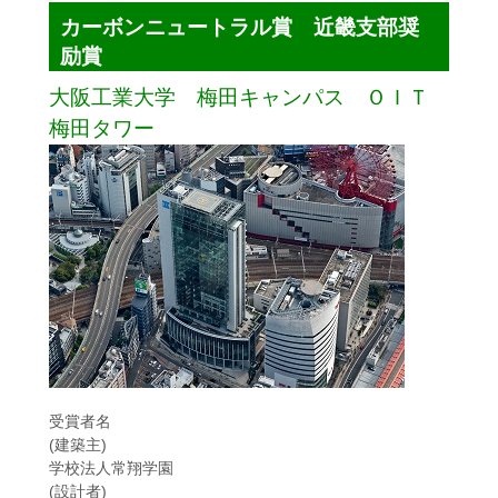
カーボンニュートラル賞 近畿支部奨
励賞
大阪工業大学 梅田キャンパス ＯＩＴ
梅田タワー
受賞者名
(建築主)
学校法人常翔学園
(設計者)