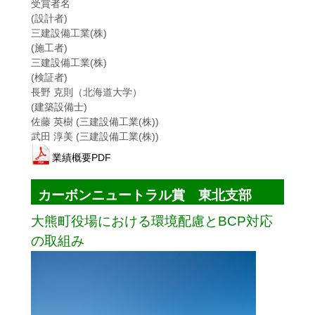
受賞者名
(設計者)
三建設備工業(株)
(施工者)
三建設備工業(株)
(検証者)
長野 克則（北海道大学）
(建築設備士)
佐藤 英樹 (三建設備工業(株))
武田 淳美 (三建設備工業(株))
業績概要PDF
カーボンニュートラル賞 東北支部
大熊町役場における環境配慮とBCP対応
の取組み