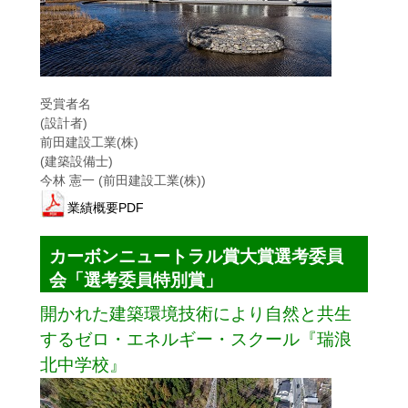
受賞者名
(設計者)
前田建設工業(株)
(建築設備士)
今林 憲一 (前田建設工業(株))
業績概要PDF
カーボンニュートラル賞大賞選考委員
会「選考委員特別賞」
開かれた建築環境技術により自然と共生
するゼロ・エネルギー・スクール『瑞浪
北中学校』