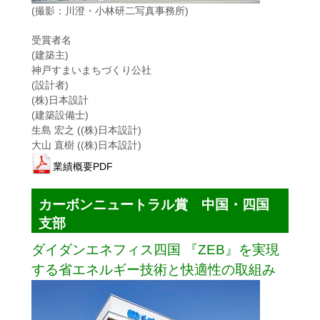
(撮影：川澄・小林研二写真事務所)
受賞者名
(建築主)
神戸すまいまちづくり公社
(設計者)
(株)日本設計
(建築設備士)
生島 宏之 ((株)日本設計)
大山 直樹 ((株)日本設計)
業績概要PDF
カーボンニュートラル賞 中国・四国
支部
ダイダンエネフィス四国 『ZEB』を実現
する省エネルギー技術と快適性の取組み