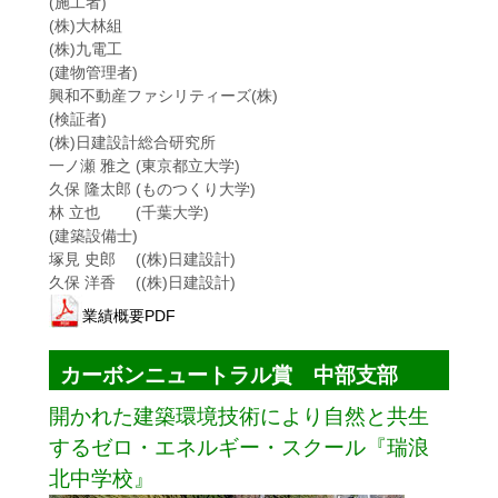
(施工者)
(株)大林組
(株)九電工
(建物管理者)
興和不動産ファシリティーズ(株)
(検証者)
(株)日建設計総合研究所
一ノ瀬 雅之 (東京都立大学)
久保 隆太郎 (ものつくり大学)
林 立也 (千葉大学)
(建築設備士)
塚見 史郎 ((株)日建設計)
久保 洋香 ((株)日建設計)
業績概要PDF
カーボンニュートラル賞 中部支部
開かれた建築環境技術により自然と共生
するゼロ・エネルギー・スクール『瑞浪
北中学校』