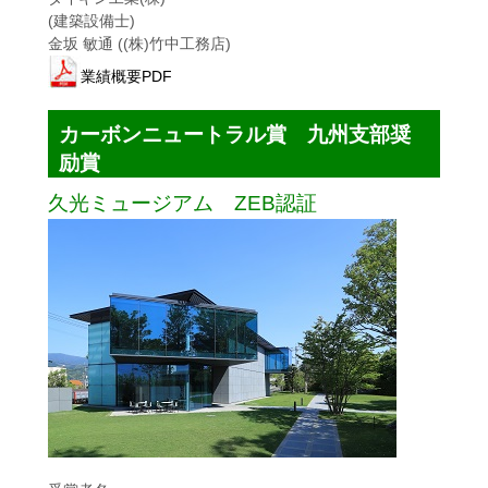
(建築設備士)
金坂 敏通 ((株)竹中工務店)
業績概要PDF
カーボンニュートラル賞 九州支部奨
励賞
久光ミュージアム ZEB認証