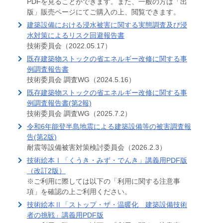
PDFを見ることができます。また、一般の方は「出
版」販売ページにてご購入の上、閲覧できます。
建築設備における浸水被害に関する実態調査及び浸
水対策によるリスク回避報告書
技術委員会（2022.05.17）
既存建築物ストックの省エネルギー改修に関する事
例調査報告書
技術委員会 調査WG（2024.5.16）
既存建築物ストックの省エネルギー改修に関する事
例調査報告書(第2報)
技術委員会 調査WG（2025.7.2）
令和6年能登半島地震による建築設備等の被害調査報
告(第2版)
耐震等設備被害対策検討委員会（2026.2.3）
技術絵本Ⅰ「くうき・みず・でんき」講義用PDF版
（改訂2版）
※ご利用に際しては以下の「利用に関する注意事
項」を確認の上ご利用ください。
技術絵本Ⅱ「ストップ・ザ・温暖化 建築設備技術
者の挑戦」講義用PDF版