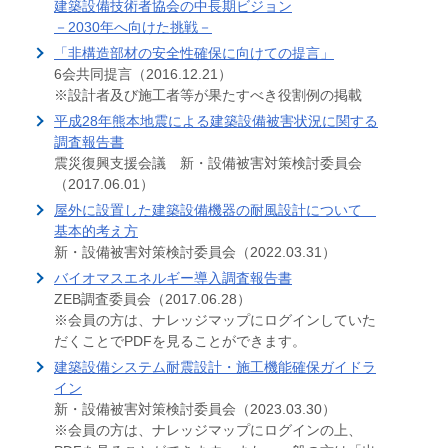
建築設備技術者協会の中長期ビジョン
－2030年へ向けた挑戦－
「非構造部材の安全性確保に向けての提言」
6会共同提言（2016.12.21）
※設計者及び施工者等が果たすべき役割例の掲載
平成28年熊本地震による建築設備被害状況に関する
調査報告書
震災復興支援会議 新・設備被害対策検討委員会
（2017.06.01）
屋外に設置した建築設備機器の耐風設計について
基本的考え方
新・設備被害対策検討委員会（2022.03.31）
バイオマスエネルギー導入調査報告書
ZEB調査委員会（2017.06.28）
※会員の方は、ナレッジマップにログインしていた
だくことでPDFを見ることができます。
建築設備システム耐震設計・施工機能確保ガイドラ
イン
新・設備被害対策検討委員会（2023.03.30）
※会員の方は、ナレッジマップにログインの上、